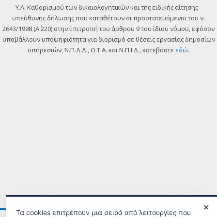
Y.A. Καθορισμού των δικαιολογητικών και της ειδικής αίτησης -
υπεύθυνης δήλωσης που καταθέτουν οι προστατευόμενοι του ν.
2643/1998 (Α΄ 220) στην Επιτροπή του άρθρου 9 του ίδιου νόμου, εφόσον
υποβάλλουν υποψηφιότητα για διορισμό σε θέσεις εργασίας δημοσίων
υπηρεσιών, Ν.Π.Δ.Δ., Ο.Τ.Α. και Ν.Π.Ι.Δ., κατεβάστε
εδώ
.
✕
Τα cookies επιτρέπουν μια σειρά από λειτουργίες που