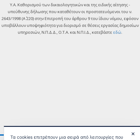
Y.A. Καθορισμού των δικαιολογητικών και της ειδικής αίτησης -
υπεύθυνης δήλωσης που καταθέτουν οι προστατευόμενοι του ν.
2643/1998 (Α΄ 220) στην Επιτροπή του άρθρου 9 του ίδιου νόμου, εφόσον
υποβάλλουν υποψηφιότητα για διορισμό σε θέσεις εργασίας δημοσίων
υπηρεσιών, Ν.Π.Δ.Δ., Ο.Τ.Α. και Ν.Π.Ι.Δ., κατεβάστε
εδώ
.
✕
Τα cookies επιτρέπουν μια σειρά από λειτουργίες που