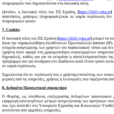
πληροφοριών που δημοσιεύονται στη δικτυακή πύλη.
Ωστόσο, η δικτυακή πύλη του ΠΣ Εργάνη,
[
https://2643.yeka.gr
]
απαντήσεις, χρήσιμες πληροφορίες)-και σε καμία περίπτωση δεν 
πληροφοριών αυτών.
7. Cookies
Η δικτυακή πύλη του ΠΣ Εργάνη
[
https://2643.yeka.gr
]
μπορεί να συ
ή/και την παρακολούθηση διευθύνσεων Πρωτοκόλλου Internet (IP).
στοιχεία αναγνώρισης των χρηστών του διαδικτυακού τόπου και δε
/χρήστη όσον αφορά στη χρησιμοποίηση συγκεκριμένων υπηρεσιών ή 
δημοφιλείς, καθώς και για να εκτιμάται η αποτελεσματικότητα τη
πρόγραμμα του για πλοήγηση στο Διαδίκτυο κατά τέτοιο τρόπο ώστε ε
σε καμία περίπτωση.
Σημειώνεται ότι σε περίπτωση που ο χρήστης/επισκέπτης των συγκε
μερικές από τις υπηρεσίες, χρήσεις ή λειτουργίες που παρέχονται α
8. Δεδομένα Προσωπικού χαρακτήρα
Ο Φορέας, ως υπεύθυνος επεξεργασίας δεδομένων προσωπικού χα
εφαρμογή κατεπειγόντων μέτρων αντιμετώπισης των αρνητικών συν
που έχει ανατεθεί στο Υπουργείο Εργασίας και Κοινωνικών Υποθέσ
αντλούνται από αρμόδιες υπηρεσίες.