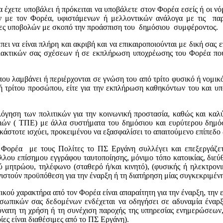
χετε υποβάλει ή πρόκειται να υποβάλετε στον Φορέα εσείς ή οι νόμι
 με τον Φορέα, υφιστάμενων ή μελλοντικών ανάλογα με τις παρε
ασίες υποβολών με σκοπό την προάσπιση του δημόσιου συμφέροντος.
 να είναι πλήρη και ακριβή και να επικαιροποιούνται με δική σας 
λλακτικών σας σχέσεων ή σε εκπλήρωση υποχρέωσης του Φορέα που 
υ λαμβάνει ή περιέρχονται σε γνώση του από τρίτο φυσικό ή νομικό 
 ή τρίτου προσώπου, είτε για την εκπλήρωση καθηκόντων του και υ
όγηση των πολιτικών για την κοινωνική προστασία, καθώς και κα
ιών ( ΤΠΕ) με άλλα συστήματα του δημόσιου και ευρύτερου δημόσι
στοτε ισχύει, προκειμένου να εξασφαλίσει το απαιτούμενο επίπεδο 
υ Φορέα με τους Πολίτες το ΠΣ Εργάνη συλλέγει και επεξεργάζε
λλου επίσημου εγγράφου ταυτοποίησης, μόνιμο τόπο κατοικίας, διεύθ
ού μητρώου, τηλέφωνο (σταθερό ή/και κινητό), (φυσικής ή ηλεκτρον
υνιστούν προϋπόθεση για την έναρξη ή τη διατήρηση μίας συγκεκριμέ
ού χαρακτήρα από τον Φορέα είναι απαραίτητη για την έναρξη, την 
οσωπικών σας δεδομένων ενδέχεται να οδηγήσει σε αδυναμία έναρξ
δύνατη τη χρήση ή τη συνέχιση παροχής της υπηρεσίας ενημερώσεων,
ες είναι διαθέσιμες από το ΠΣ Εργάνη).