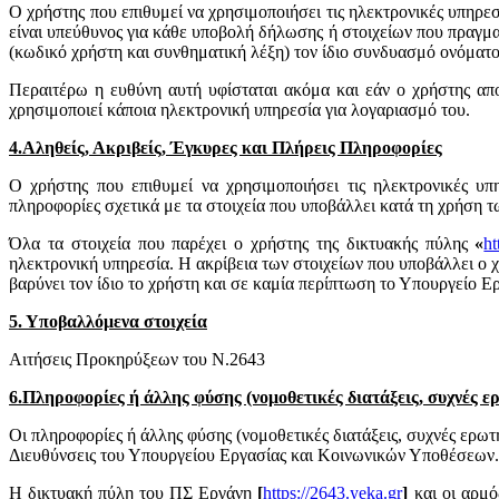
Ο χρήστης που επιθυμεί να χρησιμοποιήσει τις ηλεκτρονικές υπηρεσ
είναι υπεύθυνος για κάθε υποβολή δήλωσης ή στοιχείων που πραγμ
(κωδικό χρήστη και συνθηματική λέξη) τον ίδιο συνδυασμό ονόματο
Περαιτέρω η ευθύνη αυτή υφίσταται ακόμα και εάν ο χρήστης απο
χρησιμοποιεί κάποια ηλεκτρονική υπηρεσία για λογαριασμό του.
4.Αληθείς, Ακριβείς, Έγκυρες και Πλήρεις Πληροφορίες
Ο χρήστης που επιθυμεί να χρησιμοποιήσει τις ηλεκτρονικές υπ
πληροφορίες σχετικά με τα στοιχεία που υποβάλλει κατά τη χρήση
Όλα τα στοιχεία που παρέχει ο χρήστης της δικτυακής πύλης
«
ht
ηλεκτρονική υπηρεσία. Η ακρίβεια των στοιχείων που υποβάλλει ο χ
βαρύνει τον ίδιο το χρήστη και σε καμία περίπτωση το Υπουργείο 
5. Υποβαλλόμενα στοιχεία
Αιτήσεις Προκηρύξεων του Ν.2643
6.Πληροφορίες ή άλλης φύσης (νομοθετικές διατάξεις, συχνές ε
Οι πληροφορίες ή άλλης φύσης (νομοθετικές διατάξεις, συχνές ερωτ
Διευθύνσεις του Υπουργείου Εργασίας και Κοινωνικών Υποθέσεων.
Η δικτυακή πύλη του ΠΣ Εργάνη
[
https://2643.yeka.gr
]
και οι αρμ