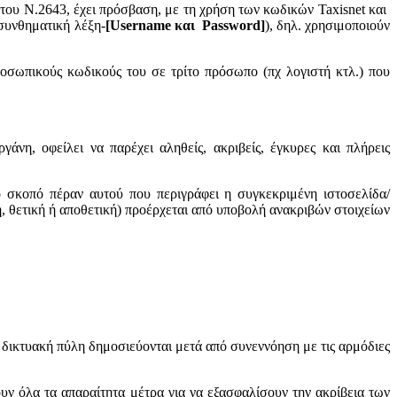
του Ν.2643, έχει πρόσβαση, με τη χρήση των κωδικών Taxisnet και
συνθηματική λέξη-
[Username και Password]
), δηλ. χρησιμοποιούν
ροσωπικούς κωδικούς του σε τρίτο πρόσωπο (πχ λογιστή κτλ.) που
γάνη, οφείλει να παρέχει αληθείς, ακριβείς, έγκυρες και πλήρεις
ο σκοπό πέραν αυτού που περιγράφει η συγκεκριμένη ιστοσελίδα/
η, θετική ή αποθετική) προέρχεται από υποβολή ανακριβών στοιχείων
η δικτυακή πύλη δημοσιεύονται μετά από συνεννόηση με τις αρμόδιες
ν όλα τα απαραίτητα μέτρα για να εξασφαλίσουν την ακρίβεια των