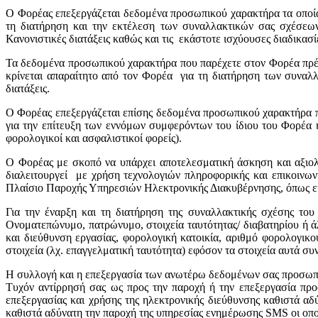
Ο Φορέας επεξεργάζεται δεδομένα προσωπικού χαρακτήρα τα οποία έ
τη διατήρηση και την εκτέλεση των συναλλακτικών σας σχέσεων
Κανονιστικές διατάξεις καθώς και τις εκάστοτε ισχύουσες διαδικ
Τα δεδομένα προσωπικού χαρακτήρα που παρέχετε στον Φορέα πρέπει
κρίνεται απαραίτητο από τον Φορέα για τη διατήρηση των συνα
διατάξεις.
Ο Φορέας επεξεργάζεται επίσης δεδομένα προσωπικού χαρακτήρα πο
για την επίτευξη των εννόμων συμφερόντων του ίδιου του Φορέα
φορολογικοί και ασφαλιστικοί φορείς).
Ο Φορέας με σκοπό να υπάρχει αποτελεσματική άσκηση και αξιολ
διαλειτουργεί με χρήση τεχνολογιών πληροφορικής και επικοινων
Πλαίσιο Παροχής Υπηρεσιών Ηλεκτρονικής Διακυβέρνησης, όπως εκά
Για την έναρξη και τη διατήρηση της συναλλακτικής σχέσης το
Ονοματεπώνυμο, πατρώνυμο, στοιχεία ταυτότητας/ διαβατηρίου ή ά
και διεύθυνση εργασίας, φορολογική κατοικία, αριθμό φορολογικ
στοιχεία (λχ. επαγγελματική ταυτότητα) εφόσον τα στοιχεία αυτά σ
Η συλλογή και η επεξεργασία των ανωτέρω δεδομένων σας προσωπικ
Τυχόν αντίρρησή σας ως προς την παροχή ή την επεξεργασία πρ
επεξεργασίας και χρήσης της ηλεκτρονικής διεύθυνσης καθιστά α
καθιστά αδύνατη την παροχή της υπηρεσίας ενημέρωσης SMS οι οποί