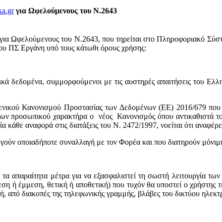
ka.gr
για Ωφελούμενους του Ν.2643
για Ωφελούμενους του Ν.2643, που τηρείται στο Πληροφοριακό Σύ
ου ΠΣ Εργάνη
υπό τους κάτωθι όρους χρήσης:
ά δεδομένα, συμμορφούμενοι με τις αυστηρές απαιτήσεις του Ελλη
Γενικού Κανονισμού Προστασίας των Δεδομένων (ΕΕ) 2016/679 που έ
ένων προσωπικού χαρακτήρα ο νέος Κανονισμός όπου αντικαθιστά το
άθε αναφορά στις διατάξεις του Ν. 2472/1997, νοείται ότι αναφέρε
ούν οποιαδήποτε συναλλαγή με τον Φορέα και που διατηρούν μόνιμ
α απαραίτητα μέτρα για να εξασφαλιστεί τη σωστή λειτουργία των
η ή έμμεση, θετική ή αποθετική) που τυχόν θα υποστεί ο χρήστης τ
ή, από διακοπές της τηλεφωνικής γραμμής, βλάβες του δικτύου ηλεκτ