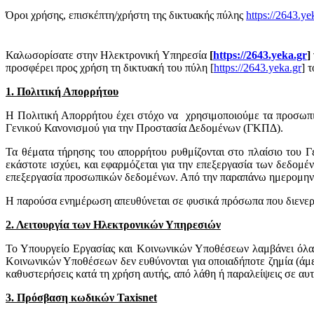
Όροι χρήσης, επισκέπτη/χρήστη της δικτυακής πύλης
https://2643.ye
Καλωσορίσατε στην Ηλεκτρονική Υπηρεσία
[
https://2643.yeka.gr
]
προσφέρει προς χρήση τη δικτυακή του πύλη [
https://2643.yeka.gr
]
τ
1. Πολιτική Απορρήτου
Η Πολιτική Απορρήτου έχει στόχο να χρησιμοποιούμε τα προσωπικ
Γενικού Κανονισμού για την Προστασία Δεδομένων (ΓΚΠΔ).
Τα θέματα τήρησης του απορρήτου ρυθμίζονται στο πλαίσιο του 
εκάστοτε ισχύει, και εφαρμόζεται για την επεξεργασία των δεδομ
επεξεργασία προσωπικών δεδομένων. Από την παραπάνω ημερομηνία κ
Η παρούσα ενημέρωση απευθύνεται σε φυσικά πρόσωπα που διενεργ
2. Λειτουργία των Ηλεκτρονικών Υπηρεσιών
Το Υπουργείο Εργασίας και Κοινωνικών Υποθέσεων λαμβάνει όλα τ
Κοινωνικών Υποθέσεων δεν ευθύνονται για οποιαδήποτε ζημία (άμεσ
καθυστερήσεις κατά τη χρήση αυτής, από λάθη ή παραλείψεις σε αυτ
3. Πρόσβαση κωδικών Taxisnet