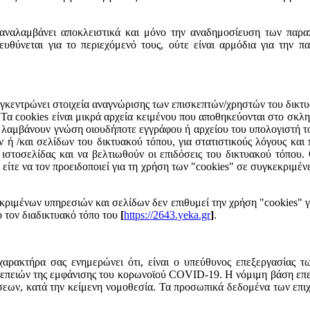
αναλαμβάνει αποκλειστικά και μόνο την αναδημοσίευση των παραπ
ευθύνεται για το περιεχόμενό τους, ούτε είναι αρμόδια για την 
γκεντρώνει στοιχεία αναγνώρισης των επισκεπτών/χρηστών του δικτυα
 Τα cookies είναι μικρά αρχεία κειμένου που αποθηκεύονται στο σκλ
ν λαμβάνουν γνώση οιουδήποτε εγγράφου ή αρχείου του υπολογιστή τ
/και σελίδων του δικτυακού τόπου, για στατιστικούς λόγους και πρ
ς ιστοσελίδας και να βελτιωθούν οι επιδόσεις του δικτυακού τόπου.
ίτε να τον προειδοποιεί για τη χρήση των "cookies" σε συγκεκριμένε
κριμένων υπηρεσιών και σελίδων δεν επιθυμεί την χρήση "cookies" γ
πό τον διαδικτυακό τόπο του
[
https://2643.yeka.gr
]
.
ρακτήρα σας ενημερώνει ότι, είναι ο υπεύθυνος επεξεργασίας τ
επειών της εμφάνισης του κορωνοϊού COVID-19. Η νόμιμη βάση επε
εων, κατά την κείμενη νομοθεσία. Τα προσωπικά δεδομένα των επιχ