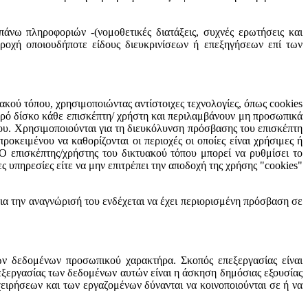
άνω πληροφοριών -(νομοθετικές διατάξεις, συχνές ερωτήσεις και
παροχή οποιουδήποτε είδους διευκρινίσεων ή επεξηγήσεων επί των
κού τόπου, χρησιμοποιώντας αντίστοιχες τεχνολογίες, όπως cookies
ηρό δίσκο κάθε επισκέπτη/ χρήστη και περιλαμβάνουν μη προσωπικά
ου. Χρησιμοποιούνται για τη διευκόλυνση πρόσβασης του επισκέπτη
οκειμένου να καθορίζονται οι περιοχές οι οποίες είναι χρήσιμες ή
 Ο επισκέπτης/χρήστης του δικτυακού τόπου μπορεί να ρυθμίσει το
ς υπηρεσίες είτε να μην επιτρέπει την αποδοχή της χρήσης "cookies"
ια την αναγνώρισή του ενδέχεται να έχει περιορισμένη πρόσβαση σε
ων δεδομένων προσωπικού χαρακτήρα. Σκοπός επεξεργασίας είναι
ξεργασίας των δεδομένων αυτών είναι η άσκηση δημόσιας εξουσίας
ειρήσεων και των εργαζομένων δύνανται να κοινοποιούνται σε ή να