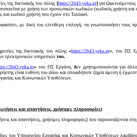
ίες της δικτυακής του πύλης
[
https://2643.yeka.gr
]
για Ωφελούμενους 
ατοποιείται με χρήση των προσωπικών κωδικών (κωδικός χρήστη και 
ς και κωδικό χρήστη που έχουν στο Taxisnet.
φασίσει, με δική του ελεύθερη επιλογή, να γνωστοποιήσει τους π
ηρεσίες της δικτυακής του πύλης
«
https://2643.yeka.gr
»
, του ΠΣ Ερ
 των ηλεκτρονικών υπηρεσιών
του.
tps://2643.yeka.gr
»
του ΠΣ Εργάνη,
δ
εν χρησιμοποιούνται για άλλ
ρήστης είναι ευθύνη του ιδίου και οποιαδήποτε ζημία άμεση ή έμμεσ
Εργασίας και Κοινωνικών Υποθέσεων.
ρωτήσεις και απαντήσεις, χρήσιμες πληροφορίες)
ήσεις και απαντήσεις, χρήσιμες πληροφορίες) που παρουσιάζονται στ
όδιες του Υπουργείου Εργασίας και Κοινωνικών Υποθέσεων λαμβάνου