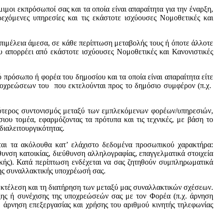
μοι εκπρόσωποί σας και τα οποία είναι απαραίτητα για την έναρξη,
χόμενες υπηρεσίες και τις εκάστοτε ισχύουσες Νομοθετικές και
επιμέλεια άμεσα, σε κάθε περίπτωση μεταβολής τους ή όποτε άλλοτε
απορρέει από εκάστοτε ισχύουσες Νομοθετικές και Κανονιστικές
πρόσωπο ή φορέα του δημοσίου και τα οποία είναι απαραίτητα είτε
ποχρεώσεων του που εκτελούνται προς το δημόσιο συμφέρον (π.χ.
λύτερος συντονισμός μεταξύ των εμπλεκόμενων φορέων/υπηρεσιών,
ου τομέα, εφαρμόζοντας τα πρότυπα και τις τεχνικές, με βάση το
διαλειτουργικότητας.
ται τα ακόλουθα κατ’ ελάχιστο δεδομένα προσωπικού χαρακτήρα:
υνση κατοικίας, διεύθυνση αλληλογραφίας, επαγγελματικά στοιχεία
ικής). Κατά περίπτωση ενδέχεται να σας ζητηθούν συμπληρωματικά
νης συναλλακτικής υποχρέωσή σας.
εκτέλεση και τη διατήρηση των μεταξύ μας συναλλακτικών σχέσεων.
ης ή συνέχισης της υποχρεώσεών σας με τον Φορέα (π.χ. άρνηση
 άρνηση επεξεργασίας και χρήσης του αριθμού κινητής τηλεφωνίας