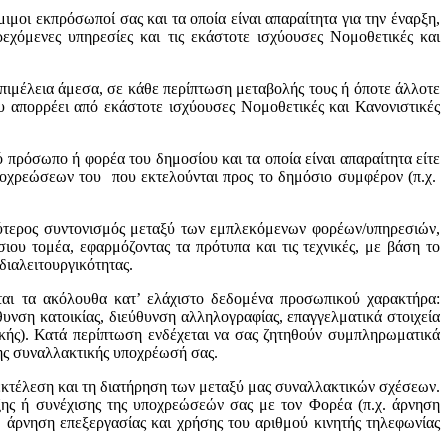
μοι εκπρόσωποί σας και τα οποία είναι απαραίτητα για την έναρξη,
χόμενες υπηρεσίες και τις εκάστοτε ισχύουσες Νομοθετικές και
επιμέλεια άμεσα, σε κάθε περίπτωση μεταβολής τους ή όποτε άλλοτε
απορρέει από εκάστοτε ισχύουσες Νομοθετικές και Κανονιστικές
πρόσωπο ή φορέα του δημοσίου και τα οποία είναι απαραίτητα είτε
ποχρεώσεων του που εκτελούνται προς το δημόσιο συμφέρον (π.χ.
λύτερος συντονισμός μεταξύ των εμπλεκόμενων φορέων/υπηρεσιών,
ου τομέα, εφαρμόζοντας τα πρότυπα και τις τεχνικές, με βάση το
διαλειτουργικότητας.
ται τα ακόλουθα κατ’ ελάχιστο δεδομένα προσωπικού χαρακτήρα:
υνση κατοικίας, διεύθυνση αλληλογραφίας, επαγγελματικά στοιχεία
ικής). Κατά περίπτωση ενδέχεται να σας ζητηθούν συμπληρωματικά
νης συναλλακτικής υποχρέωσή σας.
εκτέλεση και τη διατήρηση των μεταξύ μας συναλλακτικών σχέσεων.
ης ή συνέχισης της υποχρεώσεών σας με τον Φορέα (π.χ. άρνηση
 άρνηση επεξεργασίας και χρήσης του αριθμού κινητής τηλεφωνίας