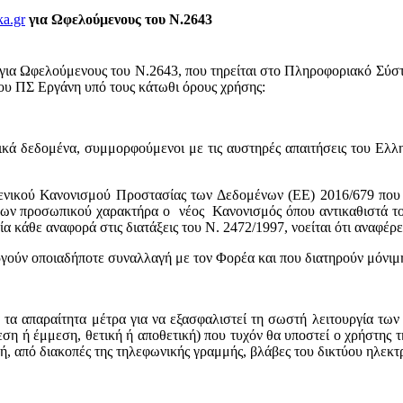
ka.gr
για Ωφελούμενους του Ν.2643
για Ωφελούμενους του Ν.2643, που τηρείται στο Πληροφοριακό Σύ
ου ΠΣ Εργάνη
υπό τους κάτωθι όρους χρήσης:
ά δεδομένα, συμμορφούμενοι με τις αυστηρές απαιτήσεις του Ελλη
Γενικού Κανονισμού Προστασίας των Δεδομένων (ΕΕ) 2016/679 που έ
ένων προσωπικού χαρακτήρα ο νέος Κανονισμός όπου αντικαθιστά το
άθε αναφορά στις διατάξεις του Ν. 2472/1997, νοείται ότι αναφέρε
ούν οποιαδήποτε συναλλαγή με τον Φορέα και που διατηρούν μόνιμ
α απαραίτητα μέτρα για να εξασφαλιστεί τη σωστή λειτουργία των
η ή έμμεση, θετική ή αποθετική) που τυχόν θα υποστεί ο χρήστης τ
ή, από διακοπές της τηλεφωνικής γραμμής, βλάβες του δικτύου ηλεκτ