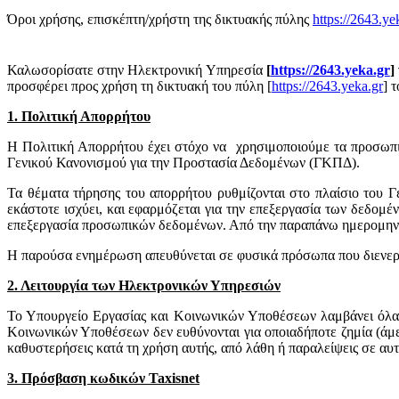
Όροι χρήσης, επισκέπτη/χρήστη της δικτυακής πύλης
https://2643.ye
Καλωσορίσατε στην Ηλεκτρονική Υπηρεσία
[
https://2643.yeka.gr
]
προσφέρει προς χρήση τη δικτυακή του πύλη [
https://2643.yeka.gr
]
τ
1. Πολιτική Απορρήτου
Η Πολιτική Απορρήτου έχει στόχο να χρησιμοποιούμε τα προσωπικ
Γενικού Κανονισμού για την Προστασία Δεδομένων (ΓΚΠΔ).
Τα θέματα τήρησης του απορρήτου ρυθμίζονται στο πλαίσιο του 
εκάστοτε ισχύει, και εφαρμόζεται για την επεξεργασία των δεδομ
επεξεργασία προσωπικών δεδομένων. Από την παραπάνω ημερομηνία κ
Η παρούσα ενημέρωση απευθύνεται σε φυσικά πρόσωπα που διενεργ
2. Λειτουργία των Ηλεκτρονικών Υπηρεσιών
Το Υπουργείο Εργασίας και Κοινωνικών Υποθέσεων λαμβάνει όλα τ
Κοινωνικών Υποθέσεων δεν ευθύνονται για οποιαδήποτε ζημία (άμεσ
καθυστερήσεις κατά τη χρήση αυτής, από λάθη ή παραλείψεις σε αυτ
3. Πρόσβαση κωδικών Taxisnet