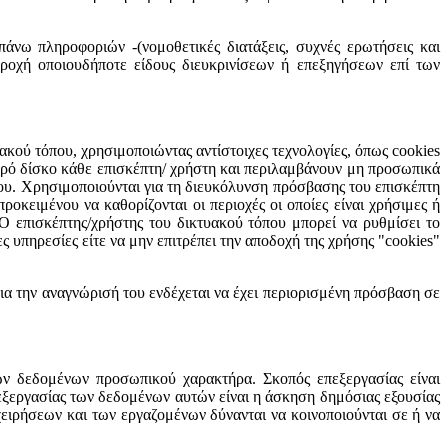
άνω πληροφοριών -(νομοθετικές διατάξεις, συχνές ερωτήσεις και
παροχή οποιουδήποτε είδους διευκρινίσεων ή επεξηγήσεων επί των
κού τόπου, χρησιμοποιώντας αντίστοιχες τεχνολογίες, όπως cookies
ηρό δίσκο κάθε επισκέπτη/ χρήστη και περιλαμβάνουν μη προσωπικά
ου. Χρησιμοποιούνται για τη διευκόλυνση πρόσβασης του επισκέπτη
οκειμένου να καθορίζονται οι περιοχές οι οποίες είναι χρήσιμες ή
 Ο επισκέπτης/χρήστης του δικτυακού τόπου μπορεί να ρυθμίσει το
ς υπηρεσίες είτε να μην επιτρέπει την αποδοχή της χρήσης "cookies"
ια την αναγνώρισή του ενδέχεται να έχει περιορισμένη πρόσβαση σε
ων δεδομένων προσωπικού χαρακτήρα. Σκοπός επεξεργασίας είναι
ξεργασίας των δεδομένων αυτών είναι η άσκηση δημόσιας εξουσίας
ειρήσεων και των εργαζομένων δύνανται να κοινοποιούνται σε ή να