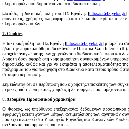
πληροφοριών που δημοσιεύονται στη δικτυακή πύλη.
Ωστόσο, η δικτυακή πύλη του ΠΣ Εργάνη,
[
https://2643.yeka.gr
]
απαντήσεις, χρήσιμες πληροφορίες)-και σε καμία περίπτωση δεν 
πληροφοριών αυτών.
7. Cookies
Η δικτυακή πύλη του ΠΣ Εργάνη
[
https://2643.yeka.gr
]
μπορεί να συ
ή/και την παρακολούθηση διευθύνσεων Πρωτοκόλλου Internet (IP).
στοιχεία αναγνώρισης των χρηστών του διαδικτυακού τόπου και δε
/χρήστη όσον αφορά στη χρησιμοποίηση συγκεκριμένων υπηρεσιών ή 
δημοφιλείς, καθώς και για να εκτιμάται η αποτελεσματικότητα τη
πρόγραμμα του για πλοήγηση στο Διαδίκτυο κατά τέτοιο τρόπο ώστε ε
σε καμία περίπτωση.
Σημειώνεται ότι σε περίπτωση που ο χρήστης/επισκέπτης των συγκε
μερικές από τις υπηρεσίες, χρήσεις ή λειτουργίες που παρέχονται α
8. Δεδομένα Προσωπικού χαρακτήρα
Ο Φορέας, ως υπεύθυνος επεξεργασίας δεδομένων προσωπικού χα
εφαρμογή κατεπειγόντων μέτρων αντιμετώπισης των αρνητικών συν
που έχει ανατεθεί στο Υπουργείο Εργασίας και Κοινωνικών Υποθέσ
αντλούνται από αρμόδιες υπηρεσίες.