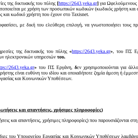
ίες της δικτυακής του πύλης
[
https://2643.yeka.gr
]
για Ωφελούμενους 
ατοποιείται με χρήση των προσωπικών κωδικών (κωδικός χρήστη και 
ς και κωδικό χρήστη που έχουν στο Taxisnet.
φασίσει, με δική του ελεύθερη επιλογή, να γνωστοποιήσει τους π
ηρεσίες της δικτυακής του πύλης
«
https://2643.yeka.gr
»
, του ΠΣ Ερ
 των ηλεκτρονικών υπηρεσιών
του.
tps://2643.yeka.gr
»
του ΠΣ Εργάνη,
δ
εν χρησιμοποιούνται για άλλ
ρήστης είναι ευθύνη του ιδίου και οποιαδήποτε ζημία άμεση ή έμμεσ
Εργασίας και Κοινωνικών Υποθέσεων.
ρωτήσεις και απαντήσεις, χρήσιμες πληροφορίες)
ήσεις και απαντήσεις, χρήσιμες πληροφορίες) που παρουσιάζονται στ
όδιες του Υπουργείου Εργασίας και Κοινωνικών Υποθέσεων λαμβάνου