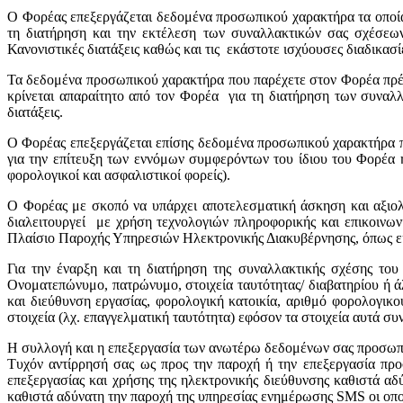
Ο Φορέας επεξεργάζεται δεδομένα προσωπικού χαρακτήρα τα οποία έ
τη διατήρηση και την εκτέλεση των συναλλακτικών σας σχέσεων
Κανονιστικές διατάξεις καθώς και τις εκάστοτε ισχύουσες διαδικ
Τα δεδομένα προσωπικού χαρακτήρα που παρέχετε στον Φορέα πρέπει
κρίνεται απαραίτητο από τον Φορέα για τη διατήρηση των συνα
διατάξεις.
Ο Φορέας επεξεργάζεται επίσης δεδομένα προσωπικού χαρακτήρα πο
για την επίτευξη των εννόμων συμφερόντων του ίδιου του Φορέα
φορολογικοί και ασφαλιστικοί φορείς).
Ο Φορέας με σκοπό να υπάρχει αποτελεσματική άσκηση και αξιολ
διαλειτουργεί με χρήση τεχνολογιών πληροφορικής και επικοινων
Πλαίσιο Παροχής Υπηρεσιών Ηλεκτρονικής Διακυβέρνησης, όπως εκά
Για την έναρξη και τη διατήρηση της συναλλακτικής σχέσης το
Ονοματεπώνυμο, πατρώνυμο, στοιχεία ταυτότητας/ διαβατηρίου ή ά
και διεύθυνση εργασίας, φορολογική κατοικία, αριθμό φορολογικ
στοιχεία (λχ. επαγγελματική ταυτότητα) εφόσον τα στοιχεία αυτά σ
Η συλλογή και η επεξεργασία των ανωτέρω δεδομένων σας προσωπικ
Τυχόν αντίρρησή σας ως προς την παροχή ή την επεξεργασία πρ
επεξεργασίας και χρήσης της ηλεκτρονικής διεύθυνσης καθιστά α
καθιστά αδύνατη την παροχή της υπηρεσίας ενημέρωσης SMS οι οποί