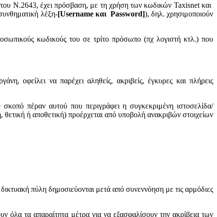
του Ν.2643, έχει πρόσβαση, με τη χρήση των κωδικών Taxisnet και
συνθηματική λέξη-
[Username και Password]
), δηλ. χρησιμοποιούν
ροσωπικούς κωδικούς του σε τρίτο πρόσωπο (πχ λογιστή κτλ.) που
γάνη, οφείλει να παρέχει αληθείς, ακριβείς, έγκυρες και πλήρεις
ο σκοπό πέραν αυτού που περιγράφει η συγκεκριμένη ιστοσελίδα/
η, θετική ή αποθετική) προέρχεται από υποβολή ανακριβών στοιχείων
η δικτυακή πύλη δημοσιεύονται μετά από συνεννόηση με τις αρμόδιες
ν όλα τα απαραίτητα μέτρα για να εξασφαλίσουν την ακρίβεια των