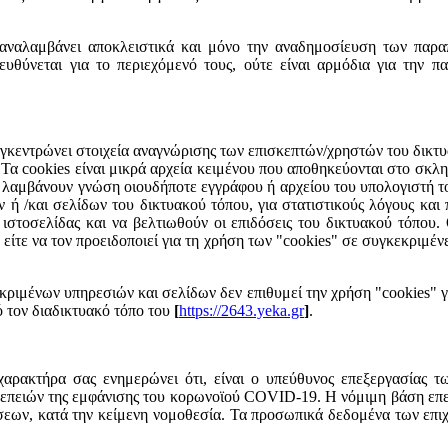
αναλαμβάνει αποκλειστικά και μόνο την αναδημοσίευση των παραπ
ευθύνεται για το περιεχόμενό τους, ούτε είναι αρμόδια για την 
γκεντρώνει στοιχεία αναγνώρισης των επισκεπτών/χρηστών του δικτυα
 Τα cookies είναι μικρά αρχεία κειμένου που αποθηκεύονται στο σκλ
ν λαμβάνουν γνώση οιουδήποτε εγγράφου ή αρχείου του υπολογιστή τ
/και σελίδων του δικτυακού τόπου, για στατιστικούς λόγους και πρ
ς ιστοσελίδας και να βελτιωθούν οι επιδόσεις του δικτυακού τόπου.
ίτε να τον προειδοποιεί για τη χρήση των "cookies" σε συγκεκριμένε
κριμένων υπηρεσιών και σελίδων δεν επιθυμεί την χρήση "cookies" γ
πό τον διαδικτυακό τόπο του
[
https://2643.yeka.gr
]
.
ρακτήρα σας ενημερώνει ότι, είναι ο υπεύθυνος επεξεργασίας τ
επειών της εμφάνισης του κορωνοϊού COVID-19. Η νόμιμη βάση επε
εων, κατά την κείμενη νομοθεσία. Τα προσωπικά δεδομένα των επιχ