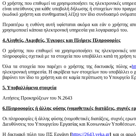
Ο χρήστης που επιθυμεί να χρησιμοποιήσει τις ηλεκτρονικές υπηρεσ
είναι υπεύθυνος για κάθε υποβολή δήλωσης ή στοιχείων που πραγμ
(κωδικό χρήστη και συνθηματική λέξη) τον ίδιο συνδυασμό ονόματο
Περαιτέρω η ευθύνη αυτή υφίσταται ακόμα και εάν ο χρήστης απο
χρησιμοποιεί κάποια ηλεκτρονική υπηρεσία για λογαριασμό του.
4.Αληθείς, Ακριβείς, Έγκυρες και Πλήρεις Πληροφορίες
Ο χρήστης που επιθυμεί να χρησιμοποιήσει τις ηλεκτρονικές υπ
πληροφορίες σχετικά με τα στοιχεία που υποβάλλει κατά τη χρήση
Όλα τα στοιχεία που παρέχει ο χρήστης της δικτυακής πύλης
«
ht
ηλεκτρονική υπηρεσία. Η ακρίβεια των στοιχείων που υποβάλλει ο χ
βαρύνει τον ίδιο το χρήστη και σε καμία περίπτωση το Υπουργείο 
5. Υποβαλλόμενα στοιχεία
Αιτήσεις Προκηρύξεων του Ν.2643
6.Πληροφορίες ή άλλης φύσης (νομοθετικές διατάξεις, συχνές ε
Οι πληροφορίες ή άλλης φύσης (νομοθετικές διατάξεις, συχνές ερωτ
Διευθύνσεις του Υπουργείου Εργασίας και Κοινωνικών Υποθέσεων.
Η δικτυακή πύλη του ΠΣ Εργάνη
[
https://2643.yeka.gr
]
και οι αρμ