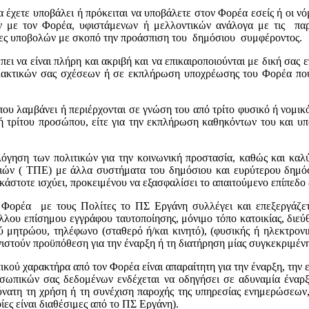
χετε υποβάλει ή πρόκειται να υποβάλετε στον Φορέα εσείς ή οι νόμι
 με τον Φορέα, υφιστάμενων ή μελλοντικών ανάλογα με τις παρε
ασίες υποβολών με σκοπό την προάσπιση του δημόσιου συμφέροντος.
 να είναι πλήρη και ακριβή και να επικαιροποιούνται με δική σας 
λλακτικών σας σχέσεων ή σε εκπλήρωση υποχρέωσης του Φορέα που 
υ λαμβάνει ή περιέρχονται σε γνώση του από τρίτο φυσικό ή νομικό 
 ή τρίτου προσώπου, είτε για την εκπλήρωση καθηκόντων του και υ
όγηση των πολιτικών για την κοινωνική προστασία, καθώς και κα
ιών ( ΤΠΕ) με άλλα συστήματα του δημόσιου και ευρύτερου δημόσι
στοτε ισχύει, προκειμένου να εξασφαλίσει το απαιτούμενο επίπεδο 
υ Φορέα με τους Πολίτες το ΠΣ Εργάνη συλλέγει και επεξεργάζε
λλου επίσημου εγγράφου ταυτοποίησης, μόνιμο τόπο κατοικίας, διεύθ
ού μητρώου, τηλέφωνο (σταθερό ή/και κινητό), (φυσικής ή ηλεκτρον
υνιστούν προϋπόθεση για την έναρξη ή τη διατήρηση μίας συγκεκριμέ
ού χαρακτήρα από τον Φορέα είναι απαραίτητη για την έναρξη, την 
οσωπικών σας δεδομένων ενδέχεται να οδηγήσει σε αδυναμία έναρξ
δύνατη τη χρήση ή τη συνέχιση παροχής της υπηρεσίας ενημερώσεων,
ες είναι διαθέσιμες από το ΠΣ Εργάνη).