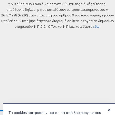
Y.A. Καθορισμού των δικαιολογητικών και της ειδικής αίτησης -
υπεύθυνης δήλωσης που καταθέτουν οι προστατευόμενοι του ν.
2643/1998 (Α΄ 220) στην Επιτροπή του άρθρου 9 του ίδιου νόμου, εφόσον
υποβάλλουν υποψηφιότητα για διορισμό σε θέσεις εργασίας δημοσίων
υπηρεσιών, Ν.Π.Δ.Δ., Ο.Τ.Α. και Ν.Π.Ι.Δ., κατεβάστε
εδώ
.
✕
Τα cookies επιτρέπουν μια σειρά από λειτουργίες που