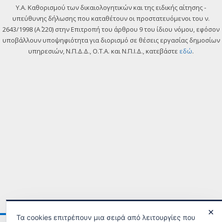
Y.A. Καθορισμού των δικαιολογητικών και της ειδικής αίτησης -
υπεύθυνης δήλωσης που καταθέτουν οι προστατευόμενοι του ν.
2643/1998 (Α΄ 220) στην Επιτροπή του άρθρου 9 του ίδιου νόμου, εφόσον
υποβάλλουν υποψηφιότητα για διορισμό σε θέσεις εργασίας δημοσίων
υπηρεσιών, Ν.Π.Δ.Δ., Ο.Τ.Α. και Ν.Π.Ι.Δ., κατεβάστε
εδώ
.
✕
Τα cookies επιτρέπουν μια σειρά από λειτουργίες που