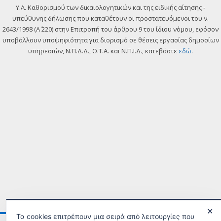
Y.A. Καθορισμού των δικαιολογητικών και της ειδικής αίτησης -
υπεύθυνης δήλωσης που καταθέτουν οι προστατευόμενοι του ν.
2643/1998 (Α΄ 220) στην Επιτροπή του άρθρου 9 του ίδιου νόμου, εφόσον
υποβάλλουν υποψηφιότητα για διορισμό σε θέσεις εργασίας δημοσίων
υπηρεσιών, Ν.Π.Δ.Δ., Ο.Τ.Α. και Ν.Π.Ι.Δ., κατεβάστε
εδώ
.
✕
Τα cookies επιτρέπουν μια σειρά από λειτουργίες που