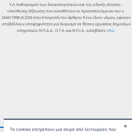
Y.A. Καθορισμού των δικαιολογητικών και της ειδικής αίτησης -
υπεύθυνης δήλωσης που καταθέτουν οι προστατευόμενοι του ν.
2643/1998 (Α΄ 220) στην Επιτροπή του άρθρου 9 του ίδιου νόμου, εφόσον
υποβάλλουν υποψηφιότητα για διορισμό σε θέσεις εργασίας δημοσίων
υπηρεσιών, Ν.Π.Δ.Δ., Ο.Τ.Α. και Ν.Π.Ι.Δ., κατεβάστε
εδώ
.
✕
Τα cookies επιτρέπουν μια σειρά από λειτουργίες που