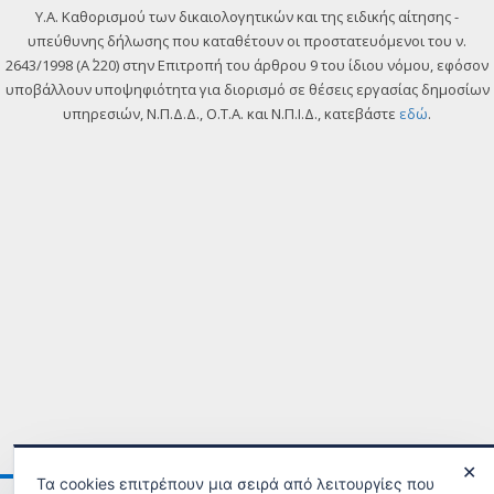
Y.A. Καθορισμού των δικαιολογητικών και της ειδικής αίτησης -
υπεύθυνης δήλωσης που καταθέτουν οι προστατευόμενοι του ν.
2643/1998 (Α΄ 220) στην Επιτροπή του άρθρου 9 του ίδιου νόμου, εφόσον
υποβάλλουν υποψηφιότητα για διορισμό σε θέσεις εργασίας δημοσίων
υπηρεσιών, Ν.Π.Δ.Δ., Ο.Τ.Α. και Ν.Π.Ι.Δ., κατεβάστε
εδώ
.
✕
Τα cookies επιτρέπουν μια σειρά από λειτουργίες που