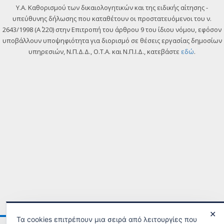
Y.A. Καθορισμού των δικαιολογητικών και της ειδικής αίτησης -
υπεύθυνης δήλωσης που καταθέτουν οι προστατευόμενοι του ν.
2643/1998 (Α΄ 220) στην Επιτροπή του άρθρου 9 του ίδιου νόμου, εφόσον
υποβάλλουν υποψηφιότητα για διορισμό σε θέσεις εργασίας δημοσίων
υπηρεσιών, Ν.Π.Δ.Δ., Ο.Τ.Α. και Ν.Π.Ι.Δ., κατεβάστε
εδώ
.
✕
Τα cookies επιτρέπουν μια σειρά από λειτουργίες που