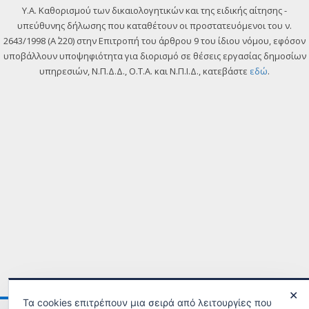
Y.A. Καθορισμού των δικαιολογητικών και της ειδικής αίτησης -
υπεύθυνης δήλωσης που καταθέτουν οι προστατευόμενοι του ν.
2643/1998 (Α΄ 220) στην Επιτροπή του άρθρου 9 του ίδιου νόμου, εφόσον
υποβάλλουν υποψηφιότητα για διορισμό σε θέσεις εργασίας δημοσίων
υπηρεσιών, Ν.Π.Δ.Δ., Ο.Τ.Α. και Ν.Π.Ι.Δ., κατεβάστε
εδώ
.
✕
Τα cookies επιτρέπουν μια σειρά από λειτουργίες που