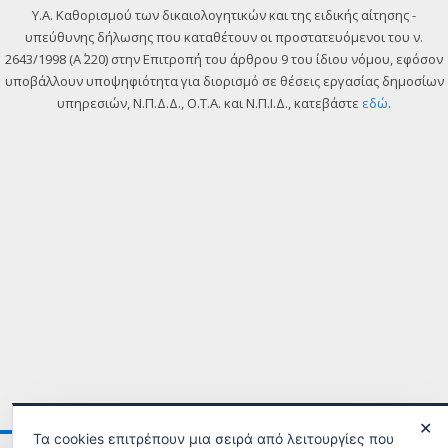
Y.A. Καθορισμού των δικαιολογητικών και της ειδικής αίτησης -
υπεύθυνης δήλωσης που καταθέτουν οι προστατευόμενοι του ν.
2643/1998 (Α΄ 220) στην Επιτροπή του άρθρου 9 του ίδιου νόμου, εφόσον
υποβάλλουν υποψηφιότητα για διορισμό σε θέσεις εργασίας δημοσίων
υπηρεσιών, Ν.Π.Δ.Δ., Ο.Τ.Α. και Ν.Π.Ι.Δ., κατεβάστε
εδώ
.
✕
Τα cookies επιτρέπουν μια σειρά από λειτουργίες που