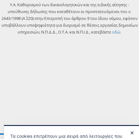
Y.A. Καθορισμού των δικαιολογητικών και της ειδικής αίτησης -
υπεύθυνης δήλωσης που καταθέτουν οι προστατευόμενοι του ν.
2643/1998 (Α΄ 220) στην Επιτροπή του άρθρου 9 του ίδιου νόμου, εφόσον
υποβάλλουν υποψηφιότητα για διορισμό σε θέσεις εργασίας δημοσίων
υπηρεσιών, Ν.Π.Δ.Δ., Ο.Τ.Α. και Ν.Π.Ι.Δ., κατεβάστε
εδώ
.
✕
Τα cookies επιτρέπουν μια σειρά από λειτουργίες που