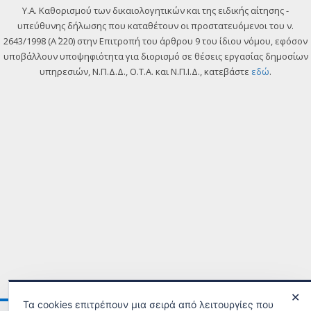
Y.A. Καθορισμού των δικαιολογητικών και της ειδικής αίτησης -
υπεύθυνης δήλωσης που καταθέτουν οι προστατευόμενοι του ν.
2643/1998 (Α΄ 220) στην Επιτροπή του άρθρου 9 του ίδιου νόμου, εφόσον
υποβάλλουν υποψηφιότητα για διορισμό σε θέσεις εργασίας δημοσίων
υπηρεσιών, Ν.Π.Δ.Δ., Ο.Τ.Α. και Ν.Π.Ι.Δ., κατεβάστε
εδώ
.
✕
Τα cookies επιτρέπουν μια σειρά από λειτουργίες που