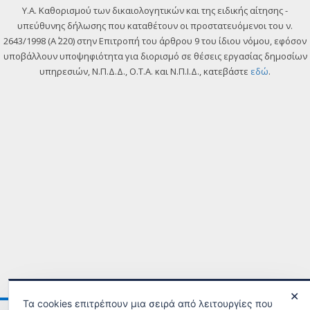
Y.A. Καθορισμού των δικαιολογητικών και της ειδικής αίτησης -
υπεύθυνης δήλωσης που καταθέτουν οι προστατευόμενοι του ν.
2643/1998 (Α΄ 220) στην Επιτροπή του άρθρου 9 του ίδιου νόμου, εφόσον
υποβάλλουν υποψηφιότητα για διορισμό σε θέσεις εργασίας δημοσίων
υπηρεσιών, Ν.Π.Δ.Δ., Ο.Τ.Α. και Ν.Π.Ι.Δ., κατεβάστε
εδώ
.
✕
Τα cookies επιτρέπουν μια σειρά από λειτουργίες που