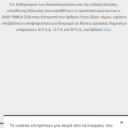
Y.A. Καθορισμού των δικαιολογητικών και της ειδικής αίτησης -
υπεύθυνης δήλωσης που καταθέτουν οι προστατευόμενοι του ν.
2643/1998 (Α΄ 220) στην Επιτροπή του άρθρου 9 του ίδιου νόμου, εφόσον
υποβάλλουν υποψηφιότητα για διορισμό σε θέσεις εργασίας δημοσίων
υπηρεσιών, Ν.Π.Δ.Δ., Ο.Τ.Α. και Ν.Π.Ι.Δ., κατεβάστε
εδώ
.
✕
Τα cookies επιτρέπουν μια σειρά από λειτουργίες που