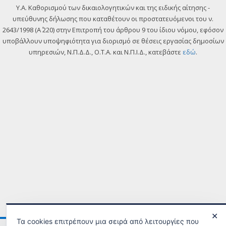
Y.A. Καθορισμού των δικαιολογητικών και της ειδικής αίτησης -
υπεύθυνης δήλωσης που καταθέτουν οι προστατευόμενοι του ν.
2643/1998 (Α΄ 220) στην Επιτροπή του άρθρου 9 του ίδιου νόμου, εφόσον
υποβάλλουν υποψηφιότητα για διορισμό σε θέσεις εργασίας δημοσίων
υπηρεσιών, Ν.Π.Δ.Δ., Ο.Τ.Α. και Ν.Π.Ι.Δ., κατεβάστε
εδώ
.
✕
Τα cookies επιτρέπουν μια σειρά από λειτουργίες που