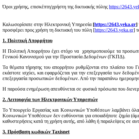
Όροι χρήσης, επισκέπτη/χρήστη της δικτυακής πύλης
https://2643.ye
Καλωσορίσατε στην Ηλεκτρονική Υπηρεσία
[
https://2643.yeka.gr
]
προσφέρει προς χρήση τη δικτυακή του πύλη [
https://2643.yeka.gr
]
τ
1. Πολιτική Απορρήτου
Η Πολιτική Απορρήτου έχει στόχο να χρησιμοποιούμε τα προσωπικ
Γενικού Κανονισμού για την Προστασία Δεδομένων (ΓΚΠΔ).
Τα θέματα τήρησης του απορρήτου ρυθμίζονται στο πλαίσιο του 
εκάστοτε ισχύει, και εφαρμόζεται για την επεξεργασία των δεδομ
επεξεργασία προσωπικών δεδομένων. Από την παραπάνω ημερομηνία κ
Η παρούσα ενημέρωση απευθύνεται σε φυσικά πρόσωπα που διενεργ
2. Λειτουργία των Ηλεκτρονικών Υπηρεσιών
Το Υπουργείο Εργασίας και Κοινωνικών Υποθέσεων λαμβάνει όλα τ
Κοινωνικών Υποθέσεων δεν ευθύνονται για οποιαδήποτε ζημία (άμεσ
καθυστερήσεις κατά τη χρήση αυτής, από λάθη ή παραλείψεις σε αυτ
3. Πρόσβαση κωδικών Taxisnet