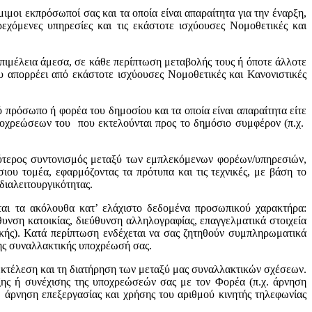
μοι εκπρόσωποί σας και τα οποία είναι απαραίτητα για την έναρξη,
χόμενες υπηρεσίες και τις εκάστοτε ισχύουσες Νομοθετικές και
επιμέλεια άμεσα, σε κάθε περίπτωση μεταβολής τους ή όποτε άλλοτε
απορρέει από εκάστοτε ισχύουσες Νομοθετικές και Κανονιστικές
πρόσωπο ή φορέα του δημοσίου και τα οποία είναι απαραίτητα είτε
ποχρεώσεων του που εκτελούνται προς το δημόσιο συμφέρον (π.χ.
λύτερος συντονισμός μεταξύ των εμπλεκόμενων φορέων/υπηρεσιών,
ου τομέα, εφαρμόζοντας τα πρότυπα και τις τεχνικές, με βάση το
διαλειτουργικότητας.
ται τα ακόλουθα κατ’ ελάχιστο δεδομένα προσωπικού χαρακτήρα:
υνση κατοικίας, διεύθυνση αλληλογραφίας, επαγγελματικά στοιχεία
ικής). Κατά περίπτωση ενδέχεται να σας ζητηθούν συμπληρωματικά
νης συναλλακτικής υποχρέωσή σας.
εκτέλεση και τη διατήρηση των μεταξύ μας συναλλακτικών σχέσεων.
ης ή συνέχισης της υποχρεώσεών σας με τον Φορέα (π.χ. άρνηση
 άρνηση επεξεργασίας και χρήσης του αριθμού κινητής τηλεφωνίας