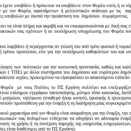
χετε υποβάλει ή πρόκειται να υποβάλετε στον Φορέα εσείς ή οι νόμι
 με τον Φορέα, υφιστάμενων ή μελλοντικών ανάλογα με τις παρε
ασίες υποβολών με σκοπό την προάσπιση του δημόσιου συμφέροντος.
 να είναι πλήρη και ακριβή και να επικαιροποιούνται με δική σας 
λλακτικών σας σχέσεων ή σε εκπλήρωση υποχρέωσης του Φορέα που 
υ λαμβάνει ή περιέρχονται σε γνώση του από τρίτο φυσικό ή νομικό 
 ή τρίτου προσώπου, είτε για την εκπλήρωση καθηκόντων του και υ
όγηση των πολιτικών για την κοινωνική προστασία, καθώς και κα
ιών ( ΤΠΕ) με άλλα συστήματα του δημόσιου και ευρύτερου δημόσι
στοτε ισχύει, προκειμένου να εξασφαλίσει το απαιτούμενο επίπεδο 
υ Φορέα με τους Πολίτες το ΠΣ Εργάνη συλλέγει και επεξεργάζε
λλου επίσημου εγγράφου ταυτοποίησης, μόνιμο τόπο κατοικίας, διεύθ
ού μητρώου, τηλέφωνο (σταθερό ή/και κινητό), (φυσικής ή ηλεκτρον
υνιστούν προϋπόθεση για την έναρξη ή τη διατήρηση μίας συγκεκριμέ
ού χαρακτήρα από τον Φορέα είναι απαραίτητη για την έναρξη, την 
οσωπικών σας δεδομένων ενδέχεται να οδηγήσει σε αδυναμία έναρξ
δύνατη τη χρήση ή τη συνέχιση παροχής της υπηρεσίας ενημερώσεων,
ες είναι διαθέσιμες από το ΠΣ Εργάνη).