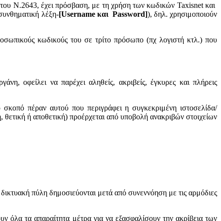
του Ν.2643, έχει πρόσβαση, με τη χρήση των κωδικών Taxisnet και
συνθηματική λέξη-
[Username και Password]
), δηλ. χρησιμοποιούν
ροσωπικούς κωδικούς του σε τρίτο πρόσωπο (πχ λογιστή κτλ.) που
γάνη, οφείλει να παρέχει αληθείς, ακριβείς, έγκυρες και πλήρεις
ο σκοπό πέραν αυτού που περιγράφει η συγκεκριμένη ιστοσελίδα/
η, θετική ή αποθετική) προέρχεται από υποβολή ανακριβών στοιχείων
η δικτυακή πύλη δημοσιεύονται μετά από συνεννόηση με τις αρμόδιες
ν όλα τα απαραίτητα μέτρα για να εξασφαλίσουν την ακρίβεια των