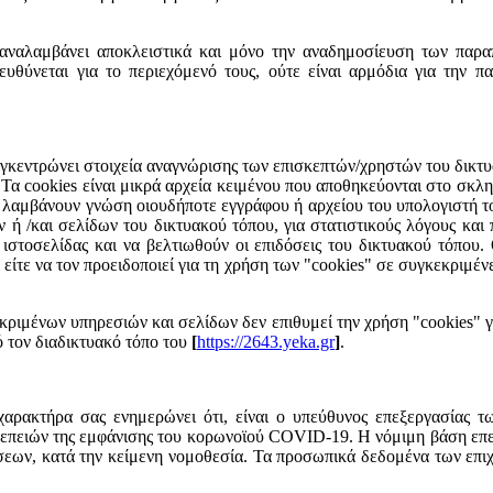
αναλαμβάνει αποκλειστικά και μόνο την αναδημοσίευση των παραπ
ευθύνεται για το περιεχόμενό τους, ούτε είναι αρμόδια για την 
γκεντρώνει στοιχεία αναγνώρισης των επισκεπτών/χρηστών του δικτυα
 Τα cookies είναι μικρά αρχεία κειμένου που αποθηκεύονται στο σκλ
ν λαμβάνουν γνώση οιουδήποτε εγγράφου ή αρχείου του υπολογιστή τ
/και σελίδων του δικτυακού τόπου, για στατιστικούς λόγους και πρ
ς ιστοσελίδας και να βελτιωθούν οι επιδόσεις του δικτυακού τόπου.
ίτε να τον προειδοποιεί για τη χρήση των "cookies" σε συγκεκριμένε
κριμένων υπηρεσιών και σελίδων δεν επιθυμεί την χρήση "cookies" γ
πό τον διαδικτυακό τόπο του
[
https://2643.yeka.gr
]
.
ρακτήρα σας ενημερώνει ότι, είναι ο υπεύθυνος επεξεργασίας τ
επειών της εμφάνισης του κορωνοϊού COVID-19. Η νόμιμη βάση επε
εων, κατά την κείμενη νομοθεσία. Τα προσωπικά δεδομένα των επιχ