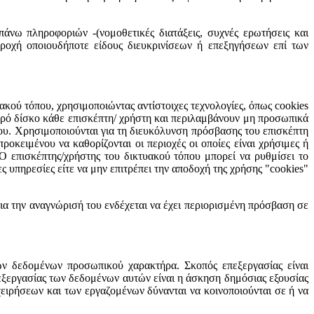
άνω πληροφοριών -(νομοθετικές διατάξεις, συχνές ερωτήσεις και
παροχή οποιουδήποτε είδους διευκρινίσεων ή επεξηγήσεων επί των
κού τόπου, χρησιμοποιώντας αντίστοιχες τεχνολογίες, όπως cookies
ηρό δίσκο κάθε επισκέπτη/ χρήστη και περιλαμβάνουν μη προσωπικά
ου. Χρησιμοποιούνται για τη διευκόλυνση πρόσβασης του επισκέπτη
οκειμένου να καθορίζονται οι περιοχές οι οποίες είναι χρήσιμες ή
 Ο επισκέπτης/χρήστης του δικτυακού τόπου μπορεί να ρυθμίσει το
ς υπηρεσίες είτε να μην επιτρέπει την αποδοχή της χρήσης "cookies"
ια την αναγνώρισή του ενδέχεται να έχει περιορισμένη πρόσβαση σε
ων δεδομένων προσωπικού χαρακτήρα. Σκοπός επεξεργασίας είναι
ξεργασίας των δεδομένων αυτών είναι η άσκηση δημόσιας εξουσίας
ειρήσεων και των εργαζομένων δύνανται να κοινοποιούνται σε ή να