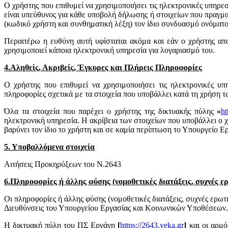
Ο χρήστης που επιθυμεί να χρησιμοποιήσει τις ηλεκτρονικές υπηρεσ
είναι υπεύθυνος για κάθε υποβολή δήλωσης ή στοιχείων που πραγμ
(κωδικό χρήστη και συνθηματική λέξη) τον ίδιο συνδυασμό ονόματο
Περαιτέρω η ευθύνη αυτή υφίσταται ακόμα και εάν ο χρήστης απο
χρησιμοποιεί κάποια ηλεκτρονική υπηρεσία για λογαριασμό του.
4.Αληθείς, Ακριβείς, Έγκυρες και Πλήρεις Πληροφορίες
Ο χρήστης που επιθυμεί να χρησιμοποιήσει τις ηλεκτρονικές υπ
πληροφορίες σχετικά με τα στοιχεία που υποβάλλει κατά τη χρήση
Όλα τα στοιχεία που παρέχει ο χρήστης της δικτυακής πύλης
«
ht
ηλεκτρονική υπηρεσία. Η ακρίβεια των στοιχείων που υποβάλλει ο χ
βαρύνει τον ίδιο το χρήστη και σε καμία περίπτωση το Υπουργείο 
5. Υποβαλλόμενα στοιχεία
Αιτήσεις Προκηρύξεων του Ν.2643
6.Πληροφορίες ή άλλης φύσης (νομοθετικές διατάξεις, συχνές ε
Οι πληροφορίες ή άλλης φύσης (νομοθετικές διατάξεις, συχνές ερωτ
Διευθύνσεις του Υπουργείου Εργασίας και Κοινωνικών Υποθέσεων.
Η δικτυακή πύλη του ΠΣ Εργάνη
[
https://2643.yeka.gr
]
και οι αρμ