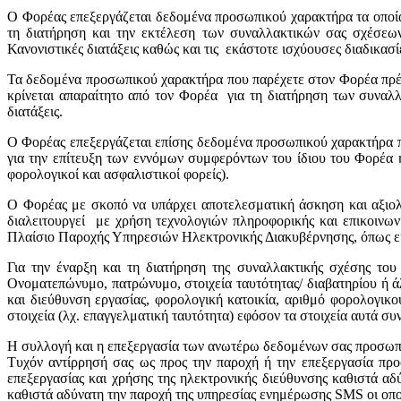
Ο Φορέας επεξεργάζεται δεδομένα προσωπικού χαρακτήρα τα οποία έ
τη διατήρηση και την εκτέλεση των συναλλακτικών σας σχέσεων
Κανονιστικές διατάξεις καθώς και τις εκάστοτε ισχύουσες διαδικ
Τα δεδομένα προσωπικού χαρακτήρα που παρέχετε στον Φορέα πρέπει
κρίνεται απαραίτητο από τον Φορέα για τη διατήρηση των συνα
διατάξεις.
Ο Φορέας επεξεργάζεται επίσης δεδομένα προσωπικού χαρακτήρα πο
για την επίτευξη των εννόμων συμφερόντων του ίδιου του Φορέα
φορολογικοί και ασφαλιστικοί φορείς).
Ο Φορέας με σκοπό να υπάρχει αποτελεσματική άσκηση και αξιολ
διαλειτουργεί με χρήση τεχνολογιών πληροφορικής και επικοινων
Πλαίσιο Παροχής Υπηρεσιών Ηλεκτρονικής Διακυβέρνησης, όπως εκά
Για την έναρξη και τη διατήρηση της συναλλακτικής σχέσης το
Ονοματεπώνυμο, πατρώνυμο, στοιχεία ταυτότητας/ διαβατηρίου ή ά
και διεύθυνση εργασίας, φορολογική κατοικία, αριθμό φορολογικ
στοιχεία (λχ. επαγγελματική ταυτότητα) εφόσον τα στοιχεία αυτά σ
Η συλλογή και η επεξεργασία των ανωτέρω δεδομένων σας προσωπικ
Τυχόν αντίρρησή σας ως προς την παροχή ή την επεξεργασία πρ
επεξεργασίας και χρήσης της ηλεκτρονικής διεύθυνσης καθιστά α
καθιστά αδύνατη την παροχή της υπηρεσίας ενημέρωσης SMS οι οποί