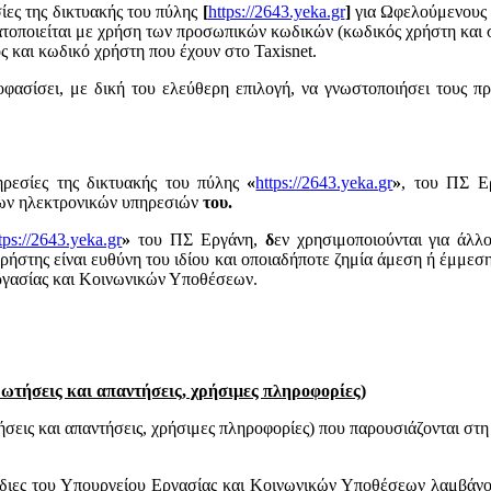
ίες της δικτυακής του πύλης
[
https://2643.yeka.gr
]
για Ωφελούμενους 
ατοποιείται με χρήση των προσωπικών κωδικών (κωδικός χρήστη και 
ς και κωδικό χρήστη που έχουν στο Taxisnet.
φασίσει, με δική του ελεύθερη επιλογή, να γνωστοποιήσει τους π
ηρεσίες της δικτυακής του πύλης
«
https://2643.yeka.gr
»
, του ΠΣ Ερ
 των ηλεκτρονικών υπηρεσιών
του.
tps://2643.yeka.gr
»
του ΠΣ Εργάνη,
δ
εν χρησιμοποιούνται για άλλ
ρήστης είναι ευθύνη του ιδίου και οποιαδήποτε ζημία άμεση ή έμμεσ
Εργασίας και Κοινωνικών Υποθέσεων.
ρωτήσεις και απαντήσεις, χρήσιμες πληροφορίες)
ήσεις και απαντήσεις, χρήσιμες πληροφορίες) που παρουσιάζονται στ
όδιες του Υπουργείου Εργασίας και Κοινωνικών Υποθέσεων λαμβάνου