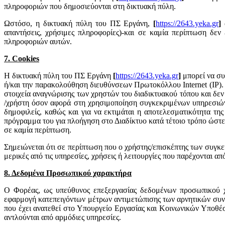
πληροφοριών που δημοσιεύονται στη δικτυακή πύλη.
Ωστόσο, η δικτυακή πύλη του ΠΣ Εργάνη,
[
https://2643.yeka.gr
]
απαντήσεις, χρήσιμες πληροφορίες)-και σε καμία περίπτωση δεν 
πληροφοριών αυτών.
7. Cookies
Η δικτυακή πύλη του ΠΣ Εργάνη
[
https://2643.yeka.gr
]
μπορεί να συ
ή/και την παρακολούθηση διευθύνσεων Πρωτοκόλλου Internet (IP).
στοιχεία αναγνώρισης των χρηστών του διαδικτυακού τόπου και δε
/χρήστη όσον αφορά στη χρησιμοποίηση συγκεκριμένων υπηρεσιών ή 
δημοφιλείς, καθώς και για να εκτιμάται η αποτελεσματικότητα τη
πρόγραμμα του για πλοήγηση στο Διαδίκτυο κατά τέτοιο τρόπο ώστε ε
σε καμία περίπτωση.
Σημειώνεται ότι σε περίπτωση που ο χρήστης/επισκέπτης των συγκε
μερικές από τις υπηρεσίες, χρήσεις ή λειτουργίες που παρέχονται α
8. Δεδομένα Προσωπικού χαρακτήρα
Ο Φορέας, ως υπεύθυνος επεξεργασίας δεδομένων προσωπικού χα
εφαρμογή κατεπειγόντων μέτρων αντιμετώπισης των αρνητικών συν
που έχει ανατεθεί στο Υπουργείο Εργασίας και Κοινωνικών Υποθέσ
αντλούνται από αρμόδιες υπηρεσίες.