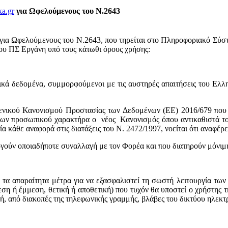
ka.gr
για Ωφελούμενους του Ν.2643
για Ωφελούμενους του Ν.2643, που τηρείται στο Πληροφοριακό Σύ
ου ΠΣ Εργάνη
υπό τους κάτωθι όρους χρήσης:
ά δεδομένα, συμμορφούμενοι με τις αυστηρές απαιτήσεις του Ελλη
Γενικού Κανονισμού Προστασίας των Δεδομένων (ΕΕ) 2016/679 που έ
ένων προσωπικού χαρακτήρα ο νέος Κανονισμός όπου αντικαθιστά το
άθε αναφορά στις διατάξεις του Ν. 2472/1997, νοείται ότι αναφέρε
ούν οποιαδήποτε συναλλαγή με τον Φορέα και που διατηρούν μόνιμ
α απαραίτητα μέτρα για να εξασφαλιστεί τη σωστή λειτουργία των
η ή έμμεση, θετική ή αποθετική) που τυχόν θα υποστεί ο χρήστης τ
ή, από διακοπές της τηλεφωνικής γραμμής, βλάβες του δικτύου ηλεκτ